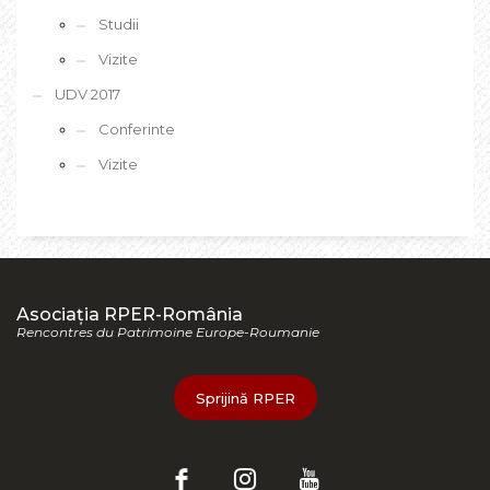
Studii
Vizite
UDV 2017
Conferinte
Vizite
Asociația RPER-România
Rencontres du Patrimoine Europe-Roumanie
Sprijină RPER