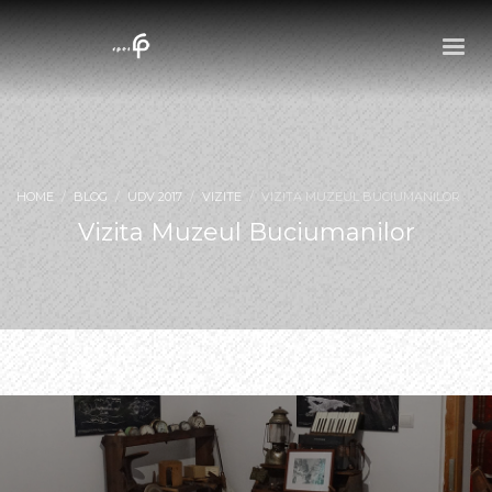
HOME
BLOG
UDV 2017
VIZITE
VIZITA MUZEUL BUCIUMANILOR
Vizita Muzeul Buciumanilor