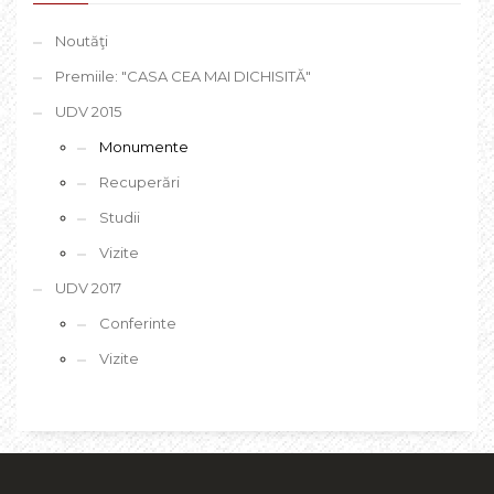
Noutăţi
Premiile: "CASA CEA MAI DICHISITĂ"
UDV 2015
Monumente
Recuperări
Studii
Vizite
UDV 2017
Conferinte
Vizite