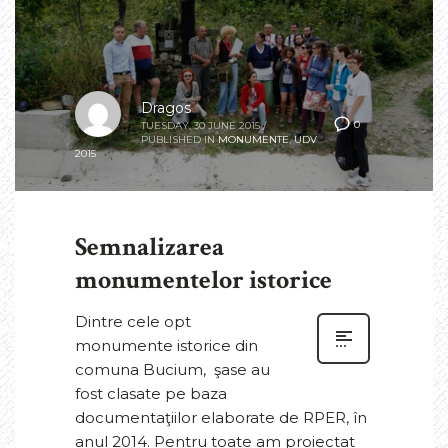
Dragos
0
TUESDAY, 30 JUNE 2015
/
PUBLISHED IN
MONUMENTE
,
UDV
2015
Semnalizarea
monumentelor istorice
Dintre cele opt
monumente istorice din
comuna Bucium, şase au
fost clasate pe baza
documentaţiilor elaborate de RPER, în
anul 2014. Pentru toate am proiectat