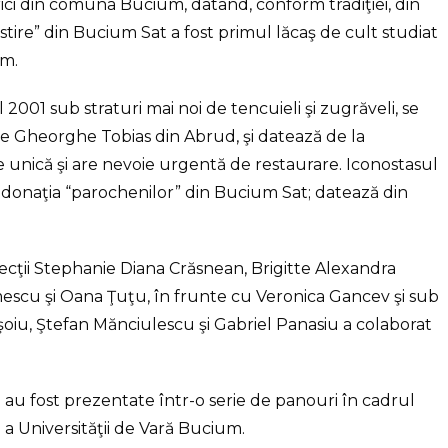
rici din comuna Bucium, datând, conform tradiţiei, din
estire” din Bucium Sat a fost primul lăcaş de cult studiat
um.
 2001 sub straturi mai noi de tencuieli şi zugrăveli, se
te Gheorghe Tobias din Abrud, şi datează de la
te unică şi are nevoie urgentă de restaurare. Iconostasul
donaţia “parochenilor” din Bucium Sat; datează din
ecţii Stephanie Diana Crăsnean, Brigitte Alexandra
escu şi Oana Ţuţu, în frunte cu Veronica Gancev şi sub
iu, Ştefan Mănciulescu şi Gabriel Panasiu a colaborat
i au fost prezentate într-o serie de panouri în cadrul
-a a Universităţii de Vară Bucium.