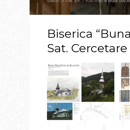
SUNDAY, 21 JUNE 2015
/
PUBLISHED IN
STUDII
,
UDV 20
Biserica “Bun
Sat. Cercetare