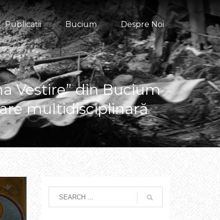
Publicații
Bucium
Despre Noi
na Vestire” din Bucium
are multidisciplinară