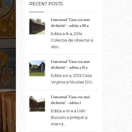
RECENT POSTS
Concursul “Casa cea mai
dichisită” – editia a III-a
Ediția a III-a, 2014
Colecția de obiecte și
doc...
Concursul “Casa cea mai
dichisită” – editia a II-a
Ediția a II-a, 2013 Casa
Virginia și Nicolae DO...
Concursul “Casa cea mai
dichisită” – editia I
Ediția a VI-a a UdV
Bucium a prilejuit și
marca...