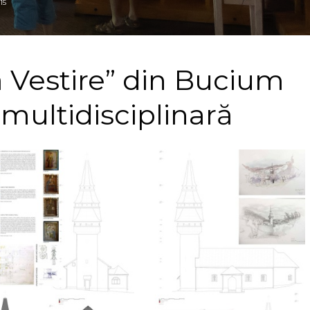
15
a Vestire” din Bucium
 multidisciplinară