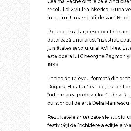
Cea mai veche dintre cele cinci bise
secolul al XVII-lea, biserica “Buna V
în cadrul Universităţii de Vară Buci
Pictura din altar, descoperită în anul
datorează unui artist înzestrat, poa
jumătatea secolului al XVIII-lea. Es
este opera lui Gheorghe Zsigmon şi 
1898
Echipa de releveu formată din arhit
Dogaru, Horaţiu Neagoe, Tudor Irim
îndrumarea profesorilor Codina Duşo
cu istoricul de artă Delia Marinescu.
Rezultatele sintetizate ale studiulu
festivităţii de închidere a ediţiei a V